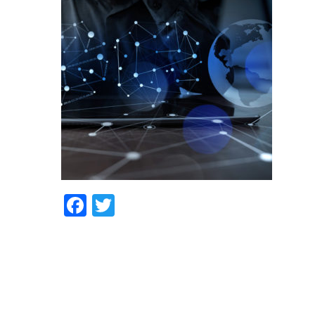
い
合
わ
せ
Ｑ
&
Ａ
コ
Web
制
人
中
採
ブ
ア
ミ
ン
コ
作
材
高
用
ロ
ク
デ
テ
ン
事
紹
年
サ
グ
セ
ア
ン
サ
例
介
向
ポ
ス
に
blog
ツ
ル
け
ー
つ
works
recruitment
access
制
人
ト
い
Consulting
square02
Facebook
Twitter
作
材
て
support
紹
web&media
midea
介
Middle
&elderly