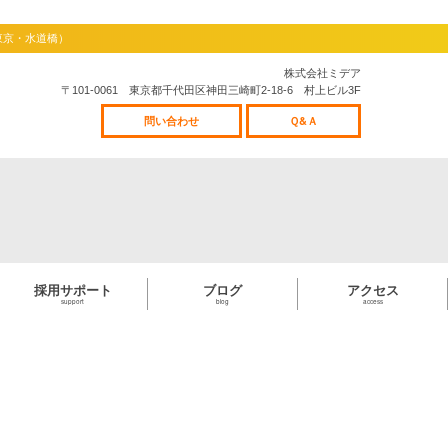
東京・水道橋）
株式会社ミデア
〒101-0061 東京都千代田区神田三崎町2-18-6 村上ビル3F
問い合わせ
Ｑ&Ａ
採用サポート
ブログ
アクセス
support
blog
access