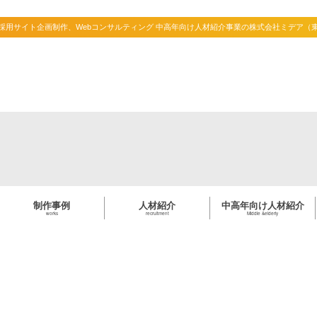
、採用サイト企画制作、Webコンサルティング 中高年向け人材紹介事業の株式会社ミデア（
制作事例
人材紹介
中高年向け人材紹介
works
recruitment
Middle &elderly