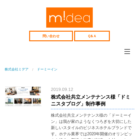
Web
サ
イ
ト、
採
用
問い合わせ
Ｑ&Ａ
サ
イ
ト
企
画
制
ミデアについて
作、
株式会社ミデア
ドーミーイン
midea
Web
コ
コンテンツ制作
ン
web&media
サ
2019.09.12
ル
Webコンサル
テ
株式会社共立メンテナンス様「ドミ
Consulting
ィ
ニスタブログ」制作事例
ン
制作事例
グ
works
中
株式会社共立メンテナンス様の「ドーミーイ
高
ン」は我が家のようなくつろぎを大切にした
人材紹介
年
recruitment
新しいスタイルのビジネスホテルブランドで
向
け
す。ホテル業界では2020年開催のオリンピッ
中高年向け人材紹介
人