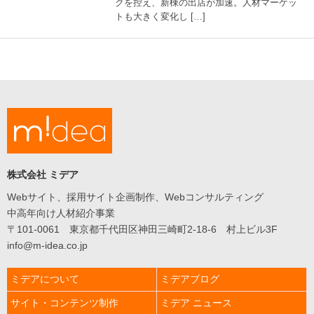
クを控え、新棟の出店が加速。人材マーケッ
Middle &elderly
材
トも大きく変化し […]
紹
採用サポート
介
support
事
業
ブログ
の
blog
株
式
アクセス
会
社
access
ミ
デ
ア
（東
京・
水
株式会社 ミデア
道
橋）
Webサイト、採用サイト企画制作、Webコンサルティング
中高年向け人材紹介事業
〒101-0061 東京都千代田区神田三崎町2-18-6 村上ビル3F
info@m-idea.co.jp
ミデアについて
ミデアブログ
サイト・コンテンツ制作
ミデア ニュース