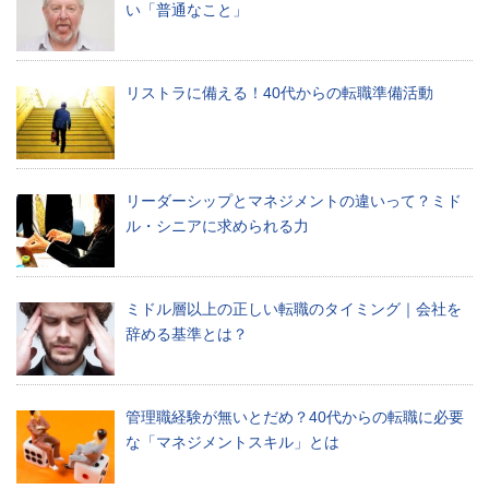
い「普通なこと」
い
合
わ
せ
リストラに備える！40代からの転職準備活動
Ｑ
&
Ａ
リーダーシップとマネジメントの違いって？ミド
ル・シニアに求められる力
ミ
デ
ミドル層以上の正しい転職のタイミング｜会社を
ア
辞める基準とは？
ブ
ロ
管理職経験が無いとだめ？40代からの転職に必要
グ
な「マネジメントスキル」とは
最