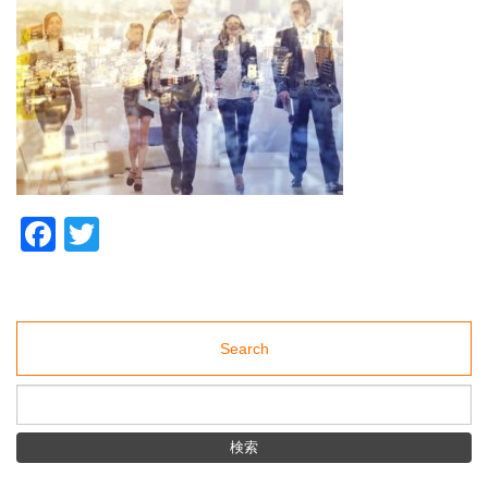
Middle &elderly
材
紹
採用サポート
介
support
事
業
ブログ
の
blog
株
式
アクセス
会
社
access
ミ
デ
ア
Facebook
Twitter
（東
京・
水
道
橋）
Search