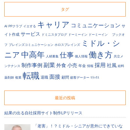
タグ
1-
キャリア
061
コミュニケーション
サ
AI
PPクラブ
イエする
サービス
イト作成
ドミニスタブログ
ドーミーイン
ドーミーイン
ブックオ
ミドル・シ
フ
ブレインズコミュニケーション
ホロスブレインズ
中高年
働き方
ニア
仕事
人材募集
個人情報
共立メ
副業
採用
制作事例
外食
小売
社風
年金
ンテナンス
情報
給料
転職
面接
退職
顧問
薬剤師
複業
顧客データー
ﾘﾗｯｸｽ
-
6
最近の投稿
結果の出る自社採用サイト制作LPリリース
「老害」！？ミドル・シニアが意外にできていな
問