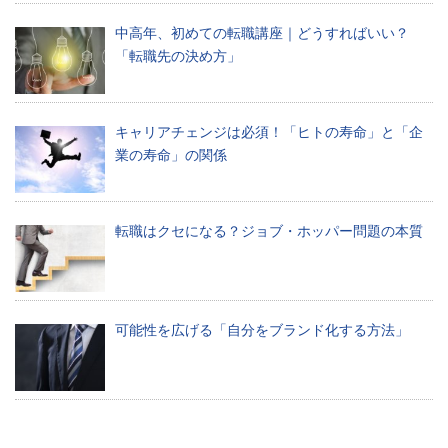
新
中高年、初めての転職講座｜どうすればいい？
ニ
「転職先の決め方」
ュ
ー
キャリアチェンジは必須！「ヒトの寿命」と「企
ス
業の寿命」の関係
を
お
転職はクセになる？ジョブ・ホッパー問題の本質
届
け
し
ま
可能性を広げる「自分をブランド化する方法」
す
制
作
し