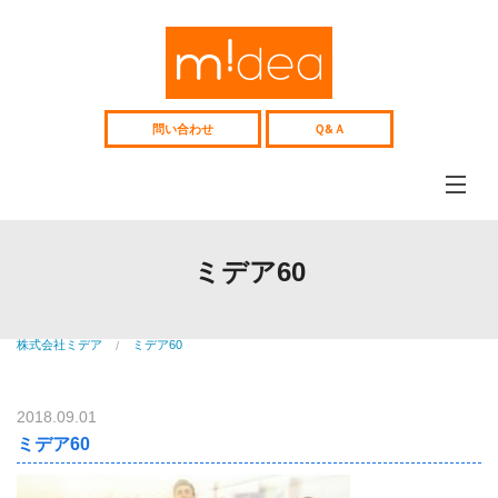
Web
サ
イ
ト、
採
用
問い合わせ
Ｑ&Ａ
サ
イ
ト
企
画
制
ミデアについて
作、
midea
Web
ミデア60
コ
コンテンツ制作
ン
web&media
サ
ル
Webコンサル
テ
株式会社ミデア
ミデア60
Consulting
ィ
ン
制作事例
グ
works
中
2018.09.01
高
人材紹介
ミデア60
年
recruitment
向
け
中高年向け人材紹介
人