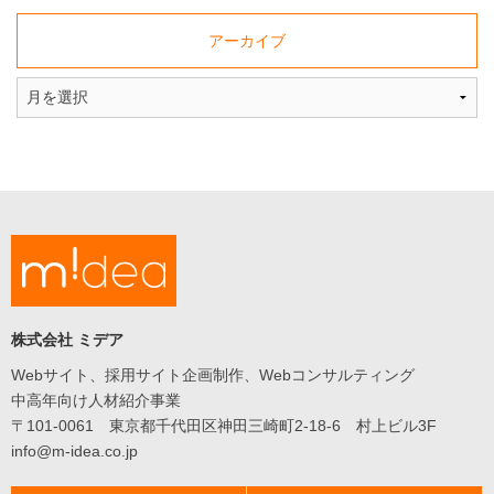
た
採
アーカイブ
用
サ
イ
ト
に
関
す
る
ト
ピ
ッ
ク
ス
株式会社 ミデア
や、
Web
Webサイト、採用サイト企画制作、Webコンサルティング
関
中高年向け人材紹介事業
連
〒101-0061 東京都千代田区神田三崎町2-18-6 村上ビル3F
の
info@m-idea.co.jp
ニ
ュ