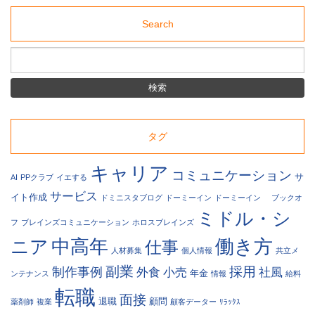
た
採
Search
用
サ
イ
ト
に
関
す
る
タグ
ト
ピ
キャリア
コミュニケーション
ッ
サ
AI
PPクラブ
イエする
ク
サービス
イト作成
ドミニスタブログ
ドーミーイン
ドーミーイン
ブックオ
ス
ミドル・シ
や、
フ
ブレインズコミュニケーション
ホロスブレインズ
Web
中高年
働き方
ニア
仕事
関
人材募集
個人情報
共立メ
連
副業
採用
制作事例
外食
小売
社風
年金
ンテナンス
情報
給料
の
ニ
転職
面接
退職
顧問
薬剤師
複業
顧客データー
ﾘﾗｯｸｽ
ュ