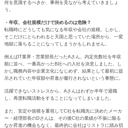
何を意識するべきか、事例を見ながら考えていきましょ
う。
1-
・年収、会社規模だけで決めるのは危険？
061
転職時にどうしても気になる年収や会社の規模。しかし、
そこだけにとらわれると天国と思っていた場所から、一変
地獄に落ちることになってしまうかもしれません。
例えばIT業界・営業部長だったAさん。内定先数社を年収
順に並べ、一番高かったB社への入社を決意しました。し
かし職務内容や企業文化になじめず、結果として最初に提
示されていた年収額や昇進が履行されないという事態に。
-
活躍できないストレスから、Aさんはわずか半年で退職
6
し、再度転職活動をすることになってしまいました。
また、安定や規模を重視してC社を転職先に決めたメーカ
ー・経理部長のDさんは、その後C社の業績が不振に陥る
なか昇進の機会もなく。最終的に会社はリストラに踏み切
問