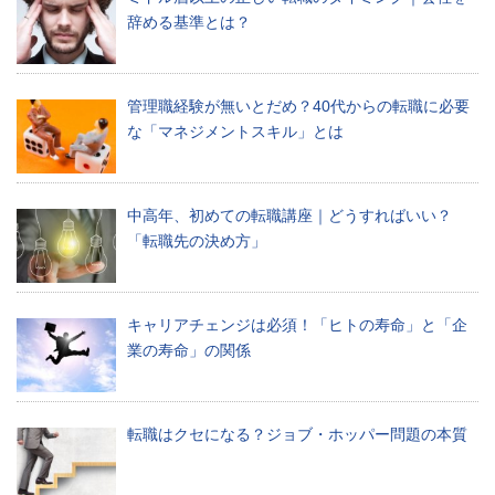
員
辞める基準とは？
が
日々
働
く
管理職経験が無いとだめ？40代からの転職に必要
な
な「マネジメントスキル」とは
か
で
出
中高年、初めての転職講座｜どうすればいい？
会
っ
「転職先の決め方」
た
耳
寄
キャリアチェンジは必須！「ヒトの寿命」と「企
り
な
業の寿命」の関係
情
報
を
転職はクセになる？ジョブ・ホッパー問題の本質
お
届
け