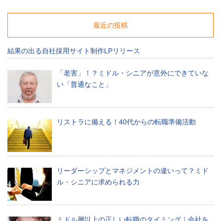
ー
ス、
人
最近の投稿
材
紹
結果の出る自社採用サイト制作LPリリース
介
サ
ー
「老害」！？ミドル・シニアが意外にできていな
ビ
い「普通なこと」
ス
の
最
新
リストラに備える！40代からの転職準備活動
求
人
情
報
な
リーダーシップとマネジメントの違いって？ミド
ど、
ル・シニアに求められる力
ミ
デ
ア
社
ミドル層以上の正しい転職のタイミング｜会社を