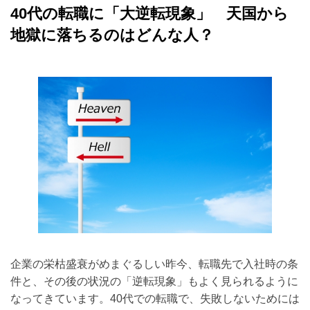
Middle &elderly
材
40代の転職に「大逆転現象」 天国から
紹
採用サポート
介
地獄に落ちるのはどんな人？
support
事
業
ブログ
の
blog
株
式
アクセス
会
社
access
ミ
デ
ア
（東
京・
水
道
橋）
企業の栄枯盛衰がめまぐるしい昨今、転職先で入社時の条
件と、その後の状況の「逆転現象」もよく見られるように
なってきています。40代での転職で、失敗しないためには