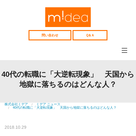
Web
サ
イ
ト、
採
用
問い合わせ
Ｑ&Ａ
サ
イ
ト
企
画
制
ミデアについて
作、
midea
Web
40代の転職に「大逆転現象」 天国から
コ
コンテンツ制作
ン
地獄に落ちるのはどんな人？
web&media
サ
ル
Webコンサル
テ
Consulting
ィ
ン
株式会社ミデア
ミデア ニュース
制作事例
グ
40代の転職に「大逆転現象」 天国から地獄に落ちるのはどんな人？
works
中
高
人材紹介
年
recruitment
向
2018.10.29
け
中高年向け人材紹介
人