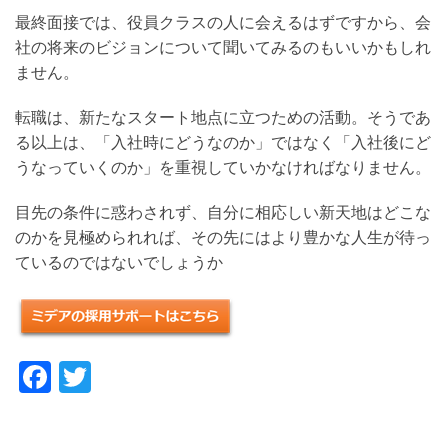
最終面接では、役員クラスの人に会えるはずですから、会
新
社の将来のビジョンについて聞いてみるのもいいかもしれ
ニ
ません。
ュ
ー
転職は、新たなスタート地点に立つための活動。そうであ
る以上は、「入社時にどうなのか」ではなく「入社後にど
ス
うなっていくのか」を重視していかなければなりません。
を
お
目先の条件に惑わされず、自分に相応しい新天地はどこな
届
のかを見極められれば、その先にはより豊かな人生が待っ
ているのではないでしょうか
け
し
ま
す
Facebook
Twitter
制
作
し