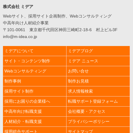
web&media
株式会社 ミデア
Web
コ
Webサイト、採用サイト企画制作、Webコンサルティング
ン
中高年向け人材紹介事業
サ
ル
〒101-0061 東京都千代田区神田三崎町2-18-6 村上ビル3F
Consulting
info@m-idea.co.jp
制
作
ミデアについて
ミデアブログ
事
例
サイト・コンテンツ制作
ミデア ニュース
works
人
Webコンサルティング
お問い合せ
材
紹
制作事例
制作お見積
介
recruitment
採用サイト制作
求人情報検索
中
採用にお困りの企業様へ
転職サポート登録フォーム
高
年
向
中高年向け転職支援
会社概要・アクセス
け
人
人材紹介・転職支援
プライバシーポリシー
材
紹
採用総合サポート
サイトマップ