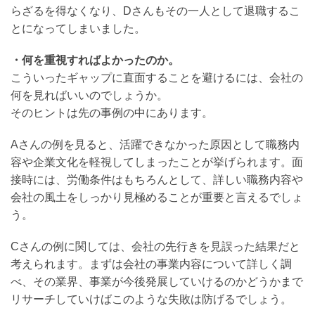
らざるを得なくなり、Dさんもその一人として退職するこ
い
合
とになってしまいました。
わ
せ
・何を重視すればよかったのか。
こういったギャップに直面することを避けるには、会社の
Ｑ
&
何を見ればいいのでしょうか。
Ａ
そのヒントは先の事例の中にあります。
Aさんの例を見ると、活躍できなかった原因として職務内
ミ
容や企業文化を軽視してしまったことが挙げられます。面
接時には、労働条件はもちろんとして、詳しい職務内容や
デ
会社の風土をしっかり見極めることが重要と言えるでしょ
ア
う。
ブ
Cさんの例に関しては、会社の先行きを見誤った結果だと
ロ
考えられます。まずは会社の事業内容について詳しく調
グ
べ、その業界、事業が今後発展していけるのかどうかまで
リサーチしていけばこのような失敗は防げるでしょう。
最