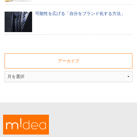
す
る
可能性を広げる「自分をブランド化する方法」
ブ
ロ
グ
で
す。
アーカイブ
ミ
デ
ア
に
つ
い
て
midea
コ
ン
テ
ン
ツ
制
作