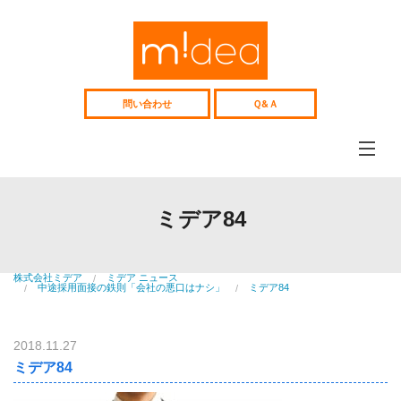
Web
サ
イ
ト、
採
用
問い合わせ
Ｑ&Ａ
サ
イ
ト
企
画
制
ミデアについて
作、
midea
Web
ミデア84
コ
コンテンツ制作
ン
web&media
サ
ル
Webコンサル
テ
株式会社ミデア
ミデア ニュース
Consulting
中途採用面接の鉄則「会社の悪口はナシ」
ミデア84
ィ
ン
制作事例
グ
works
中
高
2018.11.27
人材紹介
年
ミデア84
recruitment
向
け
中高年向け人材紹介
人