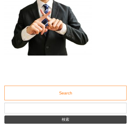
Middle &elderly
材
紹
採用サポート
介
support
事
業
ブログ
の
blog
株
式
アクセス
会
社
access
ミ
デ
ア
（東
京・
水
道
橋）
Search