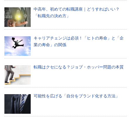
新
中高年、初めての転職講座｜どうすればいい？
ニ
「転職先の決め方」
ュ
ー
キャリアチェンジは必須！「ヒトの寿命」と「企
ス
業の寿命」の関係
を
お
転職はクセになる？ジョブ・ホッパー問題の本質
届
け
し
ま
可能性を広げる「自分をブランド化する方法」
す
制
作
し