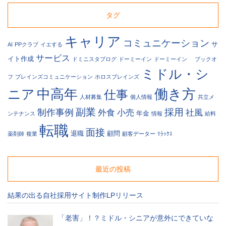
タグ
1-
キャリア
061
コミュニケーション
サ
AI
PPクラブ
イエする
サービス
イト作成
ドミニスタブログ
ドーミーイン
ドーミーイン
ブックオ
ミドル・シ
フ
ブレインズコミュニケーション
ホロスブレインズ
中高年
働き方
ニア
仕事
人材募集
個人情報
共立メ
副業
採用
制作事例
外食
小売
社風
年金
ンテナンス
情報
給料
転職
面接
退職
顧問
薬剤師
複業
顧客データー
ﾘﾗｯｸｽ
-
6
最近の投稿
結果の出る自社採用サイト制作LPリリース
「老害」！？ミドル・シニアが意外にできていな
問