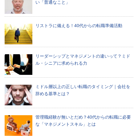
い「普通なこと」
い
合
わ
せ
リストラに備える！40代からの転職準備活動
Ｑ
&
Ａ
リーダーシップとマネジメントの違いって？ミド
ル・シニアに求められる力
ミ
デ
ミドル層以上の正しい転職のタイミング｜会社を
ア
辞める基準とは？
ブ
ロ
管理職経験が無いとだめ？40代からの転職に必要
グ
な「マネジメントスキル」とは
最