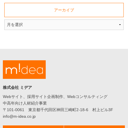
た
採
アーカイブ
用
サ
イ
ト
に
関
す
る
ト
ピ
ッ
ク
ス
株式会社 ミデア
や、
Web
Webサイト、採用サイト企画制作、Webコンサルティング
関
中高年向け人材紹介事業
連
〒101-0061 東京都千代田区神田三崎町2-18-6 村上ビル3F
の
info@m-idea.co.jp
ニ
ュ