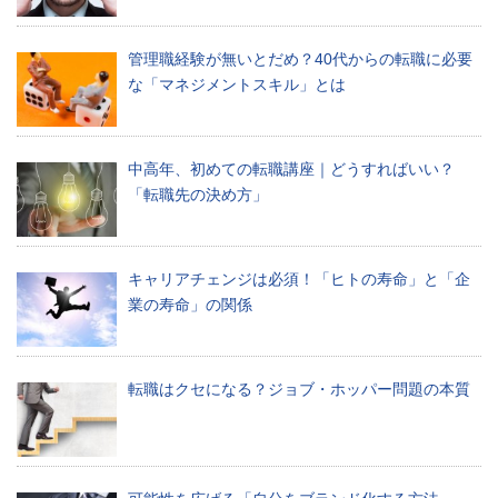
員
が
管理職経験が無いとだめ？40代からの転職に必要
日々
働
な「マネジメントスキル」とは
く
な
か
中高年、初めての転職講座｜どうすればいい？
で
「転職先の決め方」
出
会
っ
た
キャリアチェンジは必須！「ヒトの寿命」と「企
耳
業の寿命」の関係
寄
り
な
情
転職はクセになる？ジョブ・ホッパー問題の本質
報
を
お
届
け