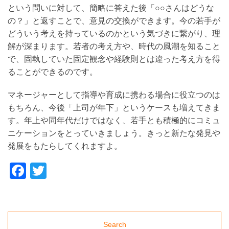
という問いに対して、簡略に答えた後「○○さんはどうな
新
の？」と返すことで、意見の交換ができます。今の若手が
ニ
どういう考えを持っているのかという気づきに繋がり、理
ュ
解が深まります。若者の考え方や、時代の風潮を知ること
ー
で、固執していた固定観念や経験則とは違った考え方を得
ることができるのです。
ス
を
マネージャーとして指導や育成に携わる場合に役立つのは
お
もちろん、今後「上司が年下」というケースも増えてきま
届
す。年上や同年代だけではなく、若手とも積極的にコミュ
ニケーションをとっていきましょう。きっと新たな発見や
け
発展をもたらしてくれますよ。
し
ま
Facebook
Twitter
す
制
作
Search
し