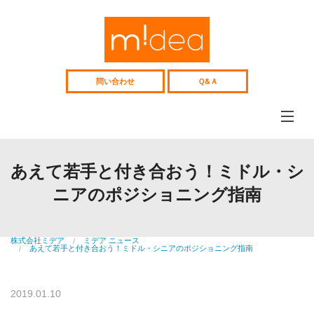
Web
サ
イ
ト、
採
用
問い合わせ
Ｑ&Ａ
サ
イ
ト
企
画
制
ミデアについて
作、
midea
Web
あえて若手と付き合おう！ミドル・シ
コ
コンテンツ制作
ン
ニアのポジショニング指南
web&media
サ
ル
Webコンサル
テ
Consulting
ィ
ン
株式会社ミデア
ミデア ニュース
制作事例
グ
あえて若手と付き合おう！ミドル・シニアのポジショニング指南
works
中
高
人材紹介
年
recruitment
向
2019.01.10
け
中高年向け人材紹介
人