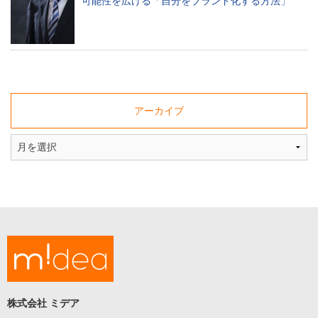
可能性を広げる「自分をブランド化する方法」
す
る
ブ
ロ
グ
で
す。
アーカイブ
ミ
デ
ア
に
つ
い
て
midea
コ
ン
テ
ン
ツ
制
株式会社 ミデア
作