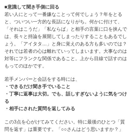
い
■意識して聞き手側に回る
合
わ
若い人にとって一番嫌なことって何でしょう？年をとる
せ
と、ついつい一方的な長話になりがち。何かに付けて、
「それはこうだ」「私ならば」と相手の言葉に口を挟んで
Ｑ
は、長々と持論を展開してしまったりすることもあるでし
&
ょう。「アイタタ…」と身に覚えのある方も多いのでは？
Ａ
それでは若者の心は離れていってしまいます。大事なのは
対等にフランクな関係であること。上から目線で話すのは
もってのほかです。
ミ
デ
若手メンバーと会話をする時には、
ア
・できるだけ聞き手でいること
・丁寧に返事は大切。でも、話しすぎないように気をつけ
ブ
る
ロ
・相手にされた質問を返してみる
グ
この3点を心がけてみてください。特に最後のひとつ「質
問を返す」は重要です。「○○さんはどう思いますか？」
最