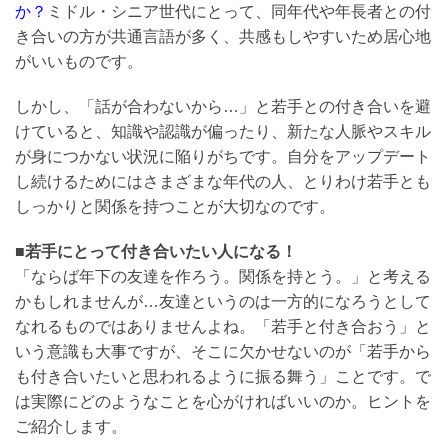
か？
ミドル・シニア世代にとって、同年代や年長者との付
き合いの方が共通言語が多く、共感もしやすいため居心地
がいいものです。
1-
061
しかし、「話が合わないから…」と若手との付き合いを避
けていると、知識や認識が偏ったり、新たな人脈やスキル
が身につかない状況に陥りがちです。自分をアップデート
し続けるためにはさまざまな年代の人、とりわけ若手とも
しっかりと関係を持つことが大切なのです。
■若手にとって付き合いたい人になる！
「ならば年下の友達を作ろう。関係を持とう。」と考える
かもしれませんが…友達というのは一方的になろうとして
-
なれるものではありませんよね。「若手と付き合おう」と
6
いう意識も大事ですが、そこに欠かせないのが「若手から
も付き合いたいと思われるように振る舞う」ことです。で
は実際にどのようなことを心がければいいのか。ヒントを
ご紹介します。
問