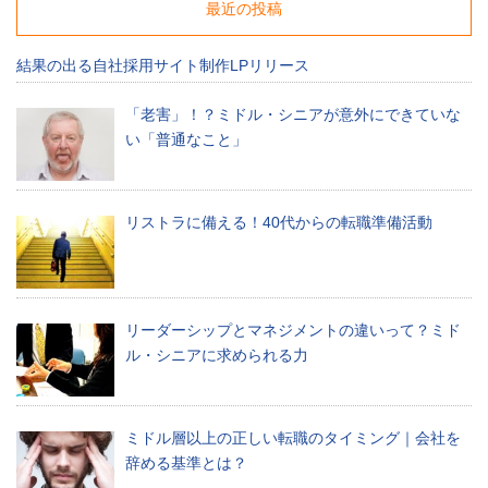
ー
最近の投稿
ス、
人
結果の出る自社採用サイト制作LPリリース
材
紹
介
「老害」！？ミドル・シニアが意外にできていな
サ
い「普通なこと」
ー
ビ
ス
の
リストラに備える！40代からの転職準備活動
最
新
求
人
リーダーシップとマネジメントの違いって？ミド
情
報
ル・シニアに求められる力
な
ど、
ミ
ミドル層以上の正しい転職のタイミング｜会社を
デ
ア
辞める基準とは？
社