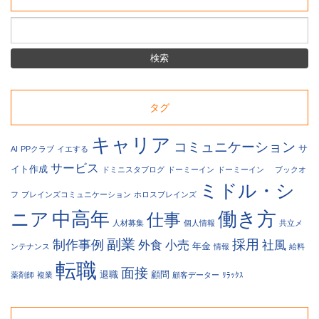
た
採
用
サ
イ
ト
に
タグ
関
す
る
キャリア
コミュニケーション
サ
AI
PPクラブ
イエする
ト
ピ
サービス
イト作成
ドミニスタブログ
ドーミーイン
ドーミーイン
ブックオ
ッ
ミドル・シ
ク
フ
ブレインズコミュニケーション
ホロスブレインズ
ス
中高年
働き方
ニア
仕事
や、
人材募集
個人情報
共立メ
Web
副業
採用
制作事例
外食
小売
社風
年金
ンテナンス
情報
給料
関
転職
連
面接
退職
顧問
薬剤師
複業
顧客データー
ﾘﾗｯｸｽ
の
ニ
ュ