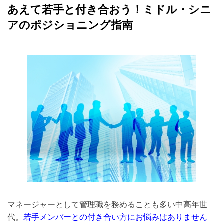
Middle &elderly
材
あえて若手と付き合おう！ミドル・シニ
紹
採用サポート
介
アのポジショニング指南
support
事
業
ブログ
の
blog
株
式
アクセス
会
社
access
ミ
デ
ア
（東
京・
水
道
橋）
マネージャーとして管理職を務めることも多い中高年世
代。
若手メンバーとの付き合い方にお悩みはありません