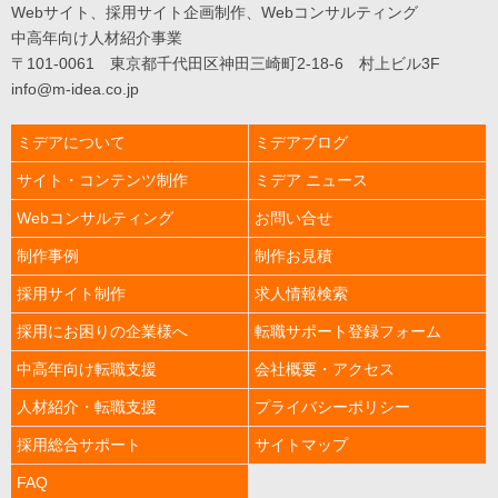
web&media
Webサイト、採用サイト企画制作、Webコンサルティング
中高年向け人材紹介事業
Web
コ
〒101-0061 東京都千代田区神田三崎町2-18-6 村上ビル3F
ン
info@m-idea.co.jp
サ
ル
Consulting
ミデアについて
ミデアブログ
制
作
サイト・コンテンツ制作
ミデア ニュース
事
例
Webコンサルティング
お問い合せ
works
制作事例
制作お見積
人
材
採用サイト制作
求人情報検索
紹
介
recruitment
採用にお困りの企業様へ
転職サポート登録フォーム
中
中高年向け転職支援
会社概要・アクセス
高
年
人材紹介・転職支援
プライバシーポリシー
向
け
採用総合サポート
サイトマップ
人
材
紹
FAQ