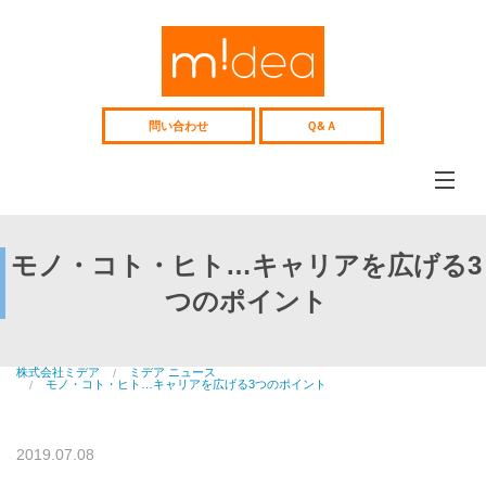
Web
サ
イ
ト、
採
用
問い合わせ
Ｑ&Ａ
サ
イ
ト
企
画
制
ミデアについて
作、
midea
Web
モノ・コト・ヒト…キャリアを広げる3
コ
コンテンツ制作
ン
つのポイント
web&media
サ
ル
Webコンサル
テ
Consulting
ィ
ン
株式会社ミデア
ミデア ニュース
制作事例
グ
モノ・コト・ヒト…キャリアを広げる3つのポイント
works
中
高
人材紹介
年
recruitment
向
2019.07.08
け
中高年向け人材紹介
人