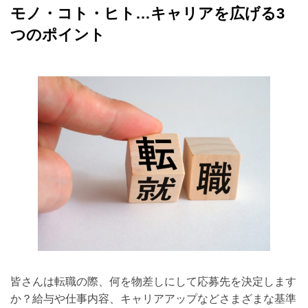
Middle &elderly
材
モノ・コト・ヒト…キャリアを広げる3
紹
採用サポート
介
つのポイント
support
事
業
ブログ
の
blog
株
式
アクセス
会
社
access
ミ
デ
ア
（東
京・
水
道
橋）
皆さんは転職の際、何を物差しにして応募先を決定します
か？給与や仕事内容、キャリアアップなどさまざまな基準