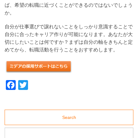
た
ば、希望の転職に近づくことができるのではないでしょう
採
か。
用
サ
自分が仕事選びで譲れないことをしっかり意識することで
イ
自分に合ったキャリア作りが可能になります。あなたが大
ト
に
切にしたいことは何ですか？まずは自分の軸をきちんと定
関
めてから、転職活動を行うことをおすすめします。
す
る
ト
ピ
ッ
Facebook
Twitter
ク
ス
や、
Web
関
連
Search
の
ニ
ュ