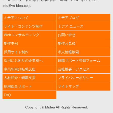
介
Middle
info@m-idea.co.jp
&elderly
採
用
ミデアについて
ミデアブログ
サ
ポ
サイト・コンテンツ制作
ミデア ニュース
ー
ト
Webコンサルティング
お問い合せ
support
制作事例
制作お見積
ブ
ロ
グ
採用サイト制作
求人情報検索
blog
採用にお困りの企業様へ
転職サポート登録フォーム
ア
ク
中高年向け転職支援
会社概要・アクセス
セ
ス
人材紹介・転職支援
プライバシーポリシー
access
採用総合サポート
サイトマップ
FAQ
Copyright © Midea All Rights Reserved.