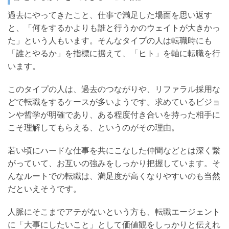
新
過去にやってきたこと、仕事で満足した場面を思い返す
ニ
と、「何をするかよりも誰と行うかのウェイトが大きかっ
た」という人もいます。そんなタイプの人は転職時にも
ュ
「誰とやるか」を指標に据えて、「ヒト」を軸に転職を行
ー
います。
ス
を
このタイプの人は、過去のつながりや、リファラル採用な
どで転職をするケースが多いようです。求めているビジョ
お
ンや哲学が明確であり、ある程度付き合いを持った相手に
届
こそ理解してもらえる、というのがその理由。
け
し
若い頃にハードな仕事を共にこなした仲間などとは深く繋
がっていて、お互いの強みをしっかり把握しています。そ
ま
んなルートでの転職は、満足度が高くなりやすいのも当然
す
だといえそうです。
制
人脈にそこまでアテがないという方も、転職エージェント
作
に「大事にしたいこと」として価値観をしっかりと伝えれ
し