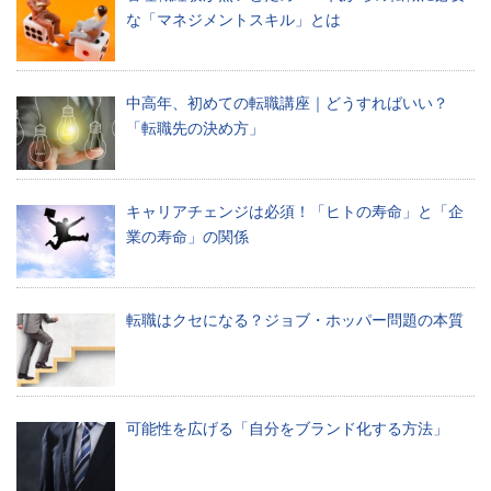
す
な「マネジメントスキル」とは
る
ブ
ロ
グ
中高年、初めての転職講座｜どうすればいい？
で
「転職先の決め方」
す。
キャリアチェンジは必須！「ヒトの寿命」と「企
ミ
業の寿命」の関係
デ
ア
に
つ
い
転職はクセになる？ジョブ・ホッパー問題の本質
て
midea
コ
ン
テ
可能性を広げる「自分をブランド化する方法」
ン
ツ
制
作