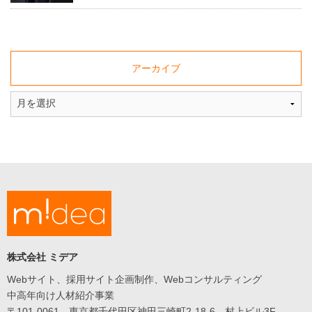
web&media
Web
コ
ン
サ
アーカイブ
ル
Consulting
制
作
事
例
works
人
材
紹
介
recruitment
中
高
年
株式会社 ミデア
向
け
Webサイト、採用サイト企画制作、Webコンサルティング
人
材
中高年向け人材紹介事業
紹
〒101-0061 東京都千代田区神田三崎町2-18-6 村上ビル3F