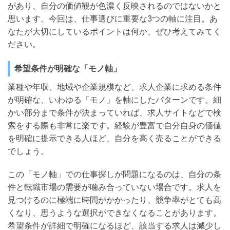
があり、自分の価値観が色濃く反映されるのではないかと
思います。今回は、仕事選びに重要な3つの軸に注目。あ
なたが大切にしているポイントは何か、ぜひ考えてみてく
1-
061
ださい。
希望条件が明確な「モノ軸」
業種や年収、地域や企業規模など、求人企業に求める条件
が明確な、いわゆる「モノ」を軸にしたパターンです。細
かい部分まで条件が決まっていれば、求人サイトなどで検
索をする際も非常に楽です。経験が豊富で自分自身の価値
を明確に提示できる人ほど、自分を高く売ることができる
でしょう。
-
6
この「モノ軸」での仕事探しが問題になるのは、自分の条
件と転職市場の需要が噛み合っていない場合です。求人を
見つけるのに極端に時間がかかったり、競争率がとても高
くなり、思うような選択ができなくなることがあります。
希望条件が詳細で明確になるほど、該当する求人は減少し
問