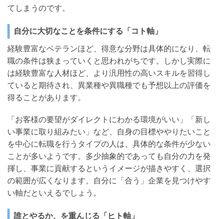
い
てしまうのです。
合
わ
自分に大切なことを条件にする「コト軸」
せ
経験豊富なベテランほど、得意な分野は具体的になり、転
Ｑ
職の条件は狭まっていくと思われがちです。しかし実際に
&
Ａ
は経験豊富な人材ほど、より汎用性の高いスキルを習得し
ていると期待され、異業種や異職種でも予想以上の評価を
得ることがあります。
ミ
「お客様の要望がダイレクトにわかる環境がいい」「新し
デ
い事業に取り組みたい」など、自身の目標ややりたいこと
ア
を中心に転職を行うタイプの人は、具体的な条件が少ない
ことが多いようです。多少抽象的であっても自分の力を発
ブ
揮し、事業に貢献するというイメージが描きやすく、選択
ロ
の範囲が広くなります。自分に「合う」企業を見つけやす
グ
い軸だといえるでしょう。
最
誰とやるか、を重んじる「ヒト軸」