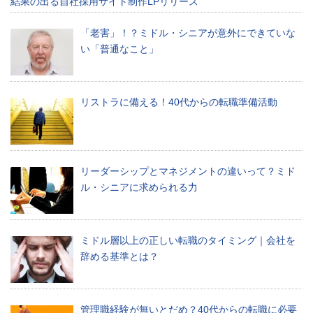
結果の出る自社採用サイト制作LPリリース
員
が
「老害」！？ミドル・シニアが意外にできていな
日々
い「普通なこと」
働
く
な
か
リストラに備える！40代からの転職準備活動
で
出
会
っ
た
リーダーシップとマネジメントの違いって？ミド
耳
ル・シニアに求められる力
寄
り
な
情
ミドル層以上の正しい転職のタイミング｜会社を
報
辞める基準とは？
を
お
届
け
管理職経験が無いとだめ？40代からの転職に必要