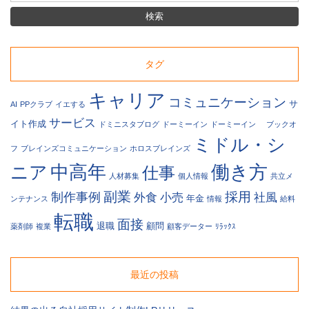
ー
ス、
人
材
紹
タグ
介
サ
キャリア
ー
コミュニケーション
サ
AI
PPクラブ
イエする
ビ
サービス
イト作成
ドミニスタブログ
ドーミーイン
ドーミーイン
ブックオ
ス
ミドル・シ
の
フ
ブレインズコミュニケーション
ホロスブレインズ
最
中高年
働き方
ニア
新
仕事
人材募集
個人情報
共立メ
求
副業
採用
制作事例
人
外食
小売
社風
年金
ンテナンス
情報
給料
情
転職
面接
報
退職
顧問
薬剤師
複業
顧客データー
ﾘﾗｯｸｽ
な
ど、
ミ
最近の投稿
デ
ア
社