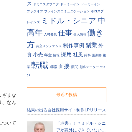
ス
ドミニスタブログ
ドーミーイン
ドーミーイン
ブックオフ
ブレインズコミュニケーション
ホロスブ
中
ミドル・シニア
レインズ
高年
働き
仕事
人材募集
個人情報
方
副業
制作事例
外
共立メンテナンス
採用
食
小売
社風
年金
情報
給料
薬剤師
複
転職
面接
退職
顧問
業
顧客データー
ﾘﾗｯ
ｸｽ
最近の投稿
まざまな
り、なん
結果の出る自社採用サイト制作LPリリース
について
「老害」！？ミドル・シニ
アが意外にできていない