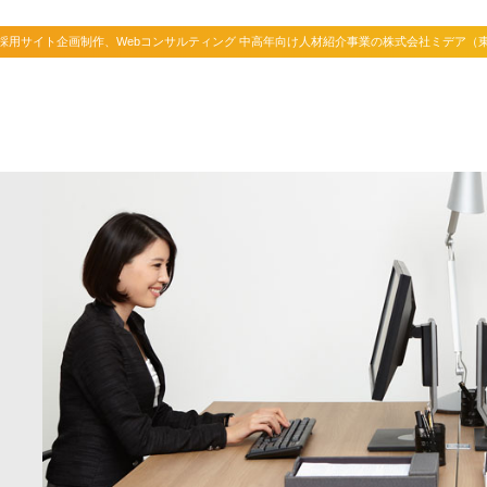
、採用サイト企画制作、Webコンサルティング 中高年向け人材紹介事業の株式会社ミデア（