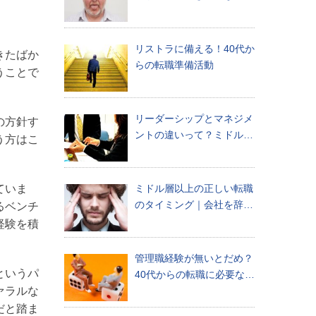
「普通なこと」
リストラに備える！40代か
きたばか
らの転職準備活動
うことで
リーダーシップとマネジメ
の方針す
ントの違いって？ミドル・
う方はこ
シニアに求められる力
ていま
ミドル層以上の正しい転職
のタイミング｜会社を辞め
るベンチ
る基準とは？
経験を積
管理職経験が無いとだめ？
というパ
40代からの転職に必要な
ァラルな
「マネジメントスキル」と
は
だと踏ま