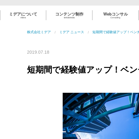
ミデアについて
コンテンツ制作
Webコンサル
midea
web&media
Consulting
株式会社ミデア
ミデア ニュース
短期間で経験値アップ！ベン
2019.07.18
問
い
短期間で経験値アップ！ベン
合
わ
せ
Ｑ
&
Ａ
コ
Web
制
人
中
採
ブ
ア
ミ
ン
コ
作
材
高
用
ロ
ク
デ
テ
ン
事
紹
年
サ
グ
セ
ア
blog