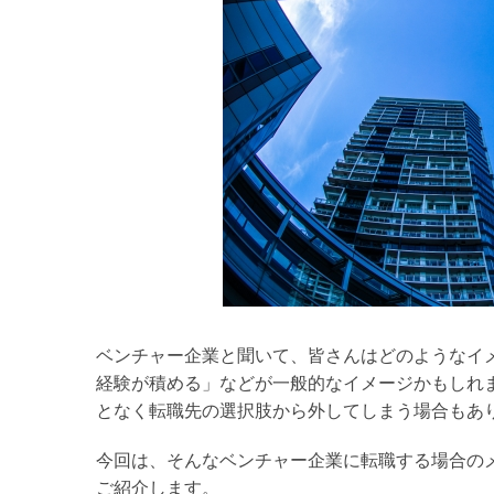
ン
サ
例
介
向
ポ
ス
に
ツ
ル
け
ー
つ
works
recruitment
access
制
人
ト
い
Consulting
短
作
材
て
support
紹
web&media
midea
期
介
Middle
&elderly
間
で
経
験
値
ア
ッ
ベンチャー企業と聞いて、皆さんはどのようなイ
経験が積める」などが一般的なイメージかもしれ
プ！
となく転職先の選択肢から外してしまう場合もあ
ベ
今回は、そんなベンチャー企業に転職する場合の
ン
ご紹介します。