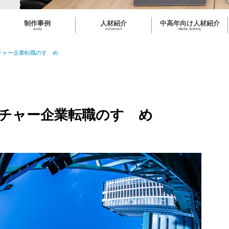
制作事例
人材紹介
中高年向け人材紹介
works
recruitment
Middle &elderly
チャー企業転職のすゝめ
チャー企業転職のすゝめ