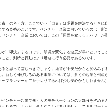
自責」の考え方。ここでいう「自責」は課題を解決するときに
とする姿勢のことです。ベンチャー企業に向いているのは、断
るベンチャー企業においては、この「周囲を変える」パワーが
のが「即決」する力です。環境が変化する速度が早いというこ
うこと。判断と行動はより迅速に行う必要があるのです。
あると思って臨むべきでしょう。経営が不安だからと尻込みす
ん。新しく伸びしろのある事業については、多くの起業と倒産
トップランナーか二番手辺りであれば少し安心かもしれません
がベンチャー起業で働く人のモチベーションの大部分を占める
思われるでしょうか…そんなことはありません。スキルワーカ