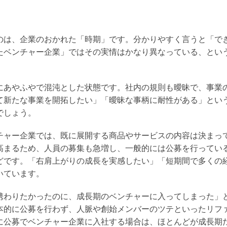
のは、企業のおかれた「時期」です。分かりやすく言うと「で
たベンチャー企業」ではその実情はかなり異なっている、とい
にあやふやで混沌とした状態です。社内の規則も曖昧で、事業
て新たな事業を開拓したい」「曖昧な事柄に耐性がある」とい
でしょう。
チャー企業では、既に展開する商品やサービスの内容は決まっ
高まるため、人員の募集も急増し、一般的には公募を行ってい
どです。「右肩上がりの成長を実感したい」「短期間で多くの
いています。
携わりたかったのに、成長期のベンチャーに入ってしまった」
本的に公募を行わず、人脈や創始メンバーのツテといったリフ
に公募でベンチャー企業に入社する場合は、ほとんどが成長期