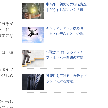
中高年、初めての転職講座
｜どうすればいい？「転職
先の決め方」
自分を変
キャリアチェンジは必須！
然「他
「ヒトの寿命」と「企業の
重要にな
寿命」の関係
転職はクセになる？ジョ
とは、慎
ブ・ホッパー問題の本質
るタイプ
がひしめ
可能性を広げる「自分をブ
）
ランド化する方法」
のかもし
ーにとっ