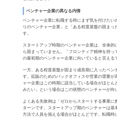
チ
ベンチャー企業の異なる内情
ャ
ー
ベンチャー企業に転職する時にまず気を付けたい
りのベンチャー企業」と「ある程度基盤の固まっ
企
す。
業
スタートアップ時期のベンチャー企業は、全体的
転
ら固まっていません。「フロンティア精神を持っ
職
の最初期のベンチャー企業に向いていると言える
の
一方、ある程度基盤が固まり成長期に入ったベン
すゝ
す。拡販のためのバックオフィスや営業の需要が
ャー企業はこの時期に該当している場合がほとん
め
みたい」という場合はこの状態のベンチャーが向
よくある失敗例は「ゼロからスタートする事業に
ターンです。スタートアップ期のベンチャーは基
方法で人員を揃える場合がほとんどです。転職時