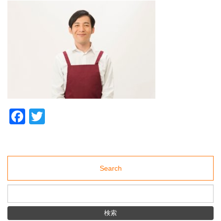
Middle &elderly
材
紹
採用サポート
介
support
事
業
ブログ
の
blog
株
式
アクセス
会
社
access
ミ
デ
ア
（東
京・
Facebook
Twitter
水
道
橋）
Search