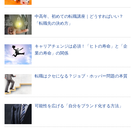
新
ニ
中高年、初めての転職講座｜どうすればいい？
「転職先の決め方」
ュ
ー
ス
キャリアチェンジは必須！「ヒトの寿命」と「企
を
業の寿命」の関係
お
届
転職はクセになる？ジョブ・ホッパー問題の本質
け
し
ま
可能性を広げる「自分をブランド化する方法」
す
制
作
し