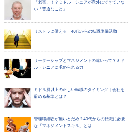
「老害」！？ミドル・シニアが意外にできていな
い
い「普通なこと」
合
わ
せ
リストラに備える！40代からの転職準備活動
Ｑ
&
Ａ
リーダーシップとマネジメントの違いって？ミド
ミ
ル・シニアに求められる力
デ
ア
ミドル層以上の正しい転職のタイミング｜会社を
ブ
辞める基準とは？
ロ
グ
管理職経験が無いとだめ？40代からの転職に必要
な「マネジメントスキル」とは
最