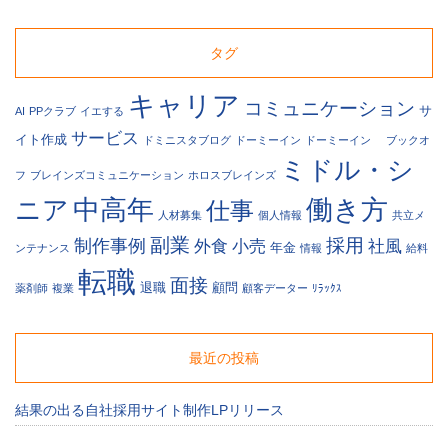
タグ
1-
061
キャリア
コミュニケーション
サ
AI
PPクラブ
イエする
サービス
イト作成
ドミニスタブログ
ドーミーイン
ドーミーイン
ブックオ
ミドル・シ
フ
ブレインズコミュニケーション
ホロスブレインズ
中高年
働き方
ニア
仕事
人材募集
個人情報
共立メ
副業
採用
制作事例
外食
小売
社風
年金
ンテナンス
情報
給料
転職
面接
退職
顧問
薬剤師
複業
顧客データー
ﾘﾗｯｸｽ
-
6
最近の投稿
結果の出る自社採用サイト制作LPリリース
問