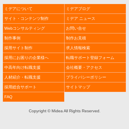
ー
ス、
ミデアについて
ミデアブログ
人
材
サイト・コンテンツ制作
ミデア ニュース
紹
Webコンサルティング
お問い合せ
介
サ
制作事例
制作お見積
ー
ビ
採用サイト制作
求人情報検索
ス
採用にお困りの企業様へ
転職サポート登録フォーム
の
最
中高年向け転職支援
会社概要・アクセス
新
求
人材紹介・転職支援
プライバシーポリシー
人
採用総合サポート
サイトマップ
情
報
FAQ
な
ど、
ミ
Copyright © Midea All Rights Reserved.
デ
ア
社