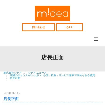
Web
サ
イ
ト、
採
用
問い合わせ
Ｑ&Ａ
サ
イ
ト
企
画
制
ミデアについて
作、
midea
Web
店長正面
コ
コンテンツ制作
ン
web&media
サ
ル
Webコンサル
テ
株式会社ミデア
ミデア ニュース
Consulting
活躍のチャンスがいっぱい！小売・飲食・サービス業界で求められる資質
ィ
店長正面
ン
制作事例
グ
works
中
高
人材紹介
2018.07.12
年
recruitment
向
店長正面
け
中高年向け人材紹介
人