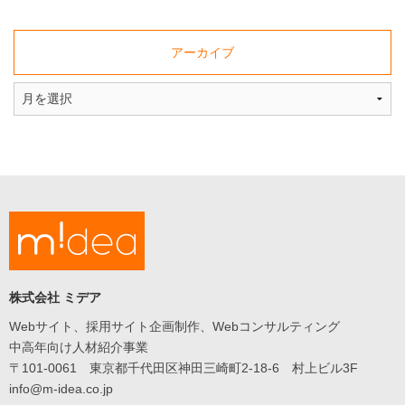
た
採
用
アーカイブ
サ
イ
ト
に
関
す
る
ト
ピ
ッ
ク
ス
や、
株式会社 ミデア
Web
関
Webサイト、採用サイト企画制作、Webコンサルティング
連
中高年向け人材紹介事業
の
〒101-0061 東京都千代田区神田三崎町2-18-6 村上ビル3F
ニ
info@m-idea.co.jp
ュ