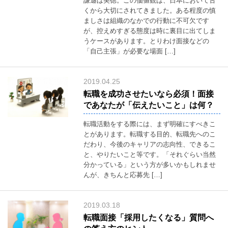
謙遜は美徳。この価値観は、日本において古
い
くから大切にされてきました。ある程度の慎
合
ましさは組織のなかでの行動に不可欠です
わ
が、控えめすぎる態度は時に裏目に出てしま
せ
うケースがあります。とりわけ面接などの
「自己主張」が必要な場面 […]
Ｑ
&
Ａ
2019.04.25
転職を成功させたいなら必須！面接
面
であなたが「伝えたいこと」は何？
接
転職活動をする際には、まず明確にすべきこ
とがあります。転職する目的、転職先へのこ
だわり、今後のキャリアの志向性、できるこ
と、やりたいこと等です。「それぐらい当然
分かっている」という方が多いかもしれませ
んが、きちんと応募先 […]
ミ
デ
ア
2019.03.18
に
転職面接「採用したくなる」質問へ
つ
い