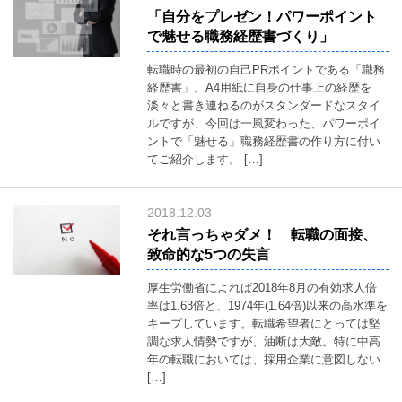
recruitment
「自分をプレゼン！パワーポイント
中
で魅せる職務経歴書づくり」
高
年
転職時の最初の自己PRポイントである「職務
向
け
経歴書」。A4用紙に自身の仕事上の経歴を
人
淡々と書き連ねるのがスタンダードなスタイ
材
ルですが、今回は一風変わった、パワーポイ
紹
介
ントで「魅せる」職務経歴書の作り方に付い
Middle
てご紹介します。 […]
&elderly
採
用
2018.12.03
サ
ポ
それ言っちゃダメ！ 転職の面接、
ー
致命的な5つの失言
ト
support
厚生労働省によれば2018年8月の有効求人倍
ブ
率は1.63倍と、1974年(1.64倍)以来の高水準を
ロ
グ
キープしています。転職希望者にとっては堅
blog
調な求人情勢ですが、油断は大敵。特に中高
年の転職においては、採用企業に意図しない
ア
ク
[…]
セ