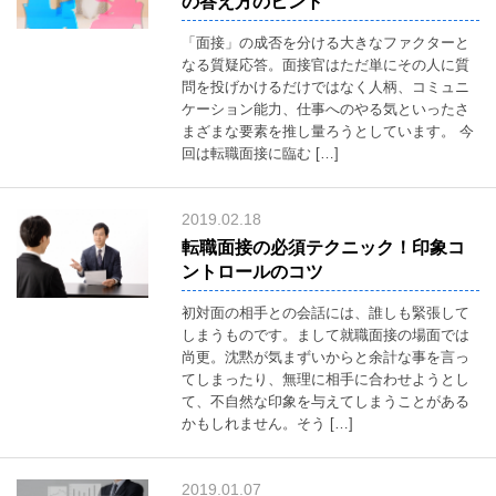
の答え方のヒント
て
midea
「面接」の成否を分ける大きなファクターと
なる質疑応答。面接官はただ単にその人に質
コ
ン
問を投げかけるだけではなく人柄、コミュニ
テ
ケーション能力、仕事へのやる気といったさ
ン
まざまな要素を推し量ろうとしています。 今
ツ
制
回は転職面接に臨む […]
作
web&media
Web
2019.02.18
コ
転職面接の必須テクニック！印象コ
ン
サ
ントロールのコツ
ル
Consulting
初対面の相手との会話には、誰しも緊張して
制
しまうものです。まして就職面接の場面では
作
尚更。沈黙が気まずいからと余計な事を言っ
事
てしまったり、無理に相手に合わせようとし
例
て、不自然な印象を与えてしまうことがある
works
かもしれません。そう […]
人
材
紹
介
2019.01.07