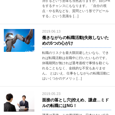
消するという意味も当然ありますが、自己PR
をするチャンスにもなります。 「自分の視
点・やる気などを、質問という形でアピール
1-
する」という意識を […]
061
2019.06.13
働きながらの転職活動|失敗しないた
めの5つの心がけ
転職のリスクを最大限回避したいなら、でき
れば転職活動は在職中に行いたいものです。
休職期間が無ければ選考過程で事情を勘ぐら
れることもなく、金銭的な不安もありませ
ん。 とはいえ、仕事をしながらの転職活動に
はいくつかのデメリッ […]
-
6
2019.05.23
面接の落とし穴|控えめ、謙虚…ミド
ルの転職にはNG！
問