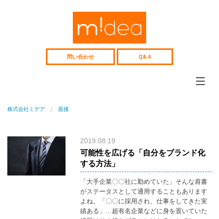
Web
サ
イ
ト、
採
用
問い合わせ
Ｑ&Ａ
サ
イ
ト
企
画
制
ミデアについて
作、
株式会社ミデア
面接
midea
Web
コ
コンテンツ制作
ン
web&media
サ
2019.08.19
ル
Webコンサル
テ
可能性を広げる「自分をブランド化
Consulting
ィ
する方法」
ン
制作事例
グ
works
中
「大手企業〇〇社に勤めていた」そんな肩書
高
がステータスとして通用することもあります
人材紹介
年
recruitment
よね。「〇〇に採用され、仕事をしてきた実
向
け
績ある」…超有名企業などに身を置いていた
中高年向け人材紹介
人