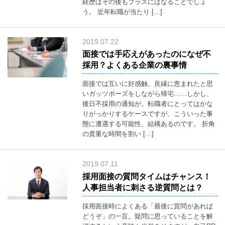
経歴はその後もプラスにはなることでしょ
Middle &elderly
材
う。 近年転職が当たり […]
紹
採用サポート
介
support
事
業
2019.07.22
ブログ
の
blog
株
面接では手応えがあったのになぜ不
式
採用？よくある企業の裏事情
アクセス
会
社
access
ミ
面接では互いに好感触、良縁に恵まれたと思
デ
いガッツポーズをしながら帰宅……しかし、
ア
（東
後日不採用の通知が。転職者にとってはかな
京・
りがっかりするケースですが、こういった事
水
態に遭遇する可能性、結構あるのです。 折角
道
橋）
の貴重な時間を割い […]
2019.07.11
採用面接の質問タイムはチャンス！
人事担当者に刺さる逆質問とは？
採用面接時によくある「最後に質問があれば
どうぞ」の一言。疑問に思っていることを解