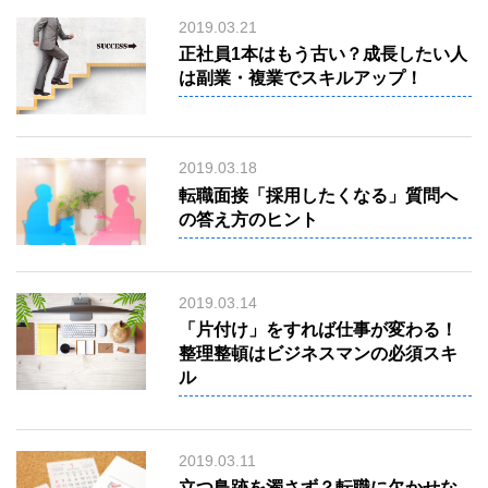
い
2019.03.21
合
わ
正社員1本はもう古い？成長したい人
せ
は副業・複業でスキルアップ！
Ｑ
&
Ａ
2019.03.18
転職面接「採用したくなる」質問へ
の答え方のヒント
ミ
デ
2019.03.14
ア
「片付け」をすれば仕事が変わる！
整理整頓はビジネスマンの必須スキ
ブ
ル
ロ
グ
2019.03.11
立つ鳥跡を濁さず？転職に欠かせな