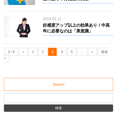
ブ
ロ
グ
blog
2019.02.11
ア
ク
好感度アップ以上の効果あり！中高
セ
年に必要なのは「美意識」
ス
access
3 / 8
«
1
2
3
4
5
...
»
最後
»
Search