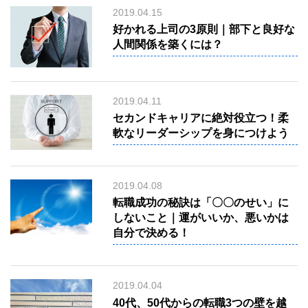
Middle &elderly
材
2019.04.15
紹
採用サポート
好かれる上司の3原則｜部下と良好な
介
support
事
人間関係を築くには？
業
ブログ
の
blog
株
式
アクセス
会
社
access
2019.04.11
ミ
セカンドキャリアに絶対役立つ！柔
デ
ア
軟なリーダーシップを身につけよう
（東
京・
水
道
橋）
2019.04.08
転職成功の秘訣は「〇〇のせい」に
しないこと｜運がいいか、悪いかは
自分で決める！
2019.04.04
40代、50代からの転職3つの壁を越