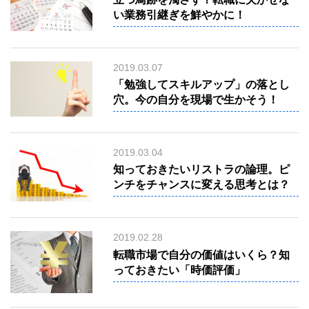
い業務引継ぎを鮮やかに！
ミ
デ
ア
に
2019.03.07
つ
い
「勉強してスキルアップ」の落とし
て
穴。今の自分を現場で生かそう！
midea
コ
ン
テ
2019.03.04
ン
ツ
知っておきたいリストラの論理。ピ
制
ンチをチャンスに変える思考とは？
作
web&media
Web
コ
ン
2019.02.28
サ
転職市場で自分の価値はいくら？知
ル
Consulting
っておきたい「時価評価」
制
作