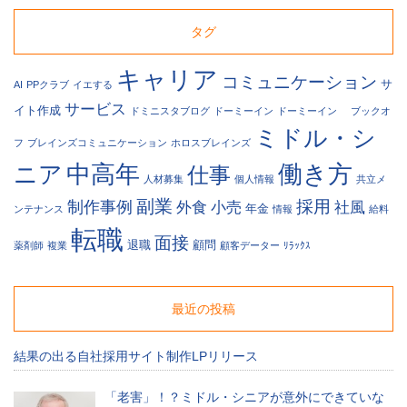
タグ
キャリア
コミュニケーション
サ
AI
PPクラブ
イエする
サービス
イト作成
ドミニスタブログ
ドーミーイン
ドーミーイン
ブックオ
ミドル・シ
フ
ブレインズコミュニケーション
ホロスブレインズ
中高年
働き方
ニア
仕事
人材募集
個人情報
共立メ
副業
採用
制作事例
外食
小売
社風
年金
ンテナンス
情報
給料
転職
面接
退職
顧問
薬剤師
複業
顧客データー
ﾘﾗｯｸｽ
最近の投稿
結果の出る自社採用サイト制作LPリリース
「老害」！？ミドル・シニアが意外にできていな