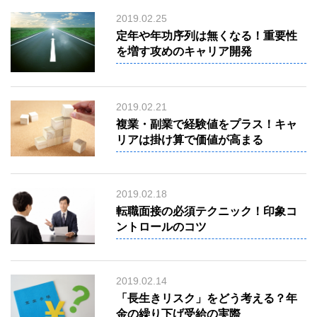
事
例
2019.02.25
works
定年や年功序列は無くなる！重要性
人
を増す攻めのキャリア開発
材
紹
介
recruitment
2019.02.21
中
高
複業・副業で経験値をプラス！キャ
年
リアは掛け算で価値が高まる
向
け
人
材
紹
介
2019.02.18
Middle
&elderly
転職面接の必須テクニック！印象コ
ントロールのコツ
採
用
サ
ポ
ー
2019.02.14
ト
support
「長生きリスク」をどう考える？年
金の繰り下げ受給の実際