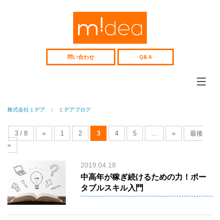
Web
サ
イ
ト、
採
用
問い合わせ
Ｑ&Ａ
サ
イ
ト
企
画
制
ミデアについて
作、
株式会社ミデア
ミデアブログ
midea
Web
コ
コンテンツ制作
ン
3 / 8
«
1
2
3
4
5
...
»
最後
web&media
サ
ル
»
Webコンサル
テ
Consulting
ィ
2019.04.18
ン
制作事例
グ
中高年が稼ぎ続けるための力！ポー
works
中
タブルスキル入門
高
人材紹介
年
recruitment
向
け
中高年向け人材紹介
人